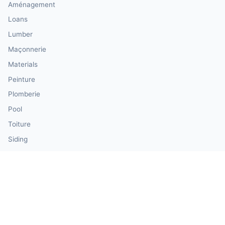
Aménagement
Loans
Lumber
Maçonnerie
Materials
Peinture
Plomberie
Pool
Toiture
Siding
Windows & Doors
Our Calculator Network
💰 CalculatorMoney — Finance & Investment
🏃 CalculatorBody — Health & Fitness