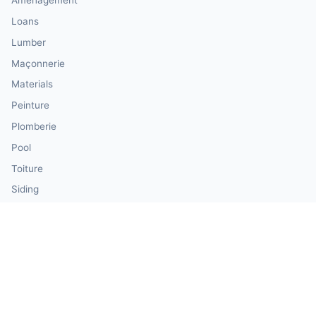
Aménagement
Loans
Lumber
Maçonnerie
Materials
Peinture
Plomberie
Pool
Toiture
Siding
Windows & Doors
Our Calculator Network
💰 CalculatorMoney — Finance & Investment
🏃 CalculatorBody — Health & Fitness