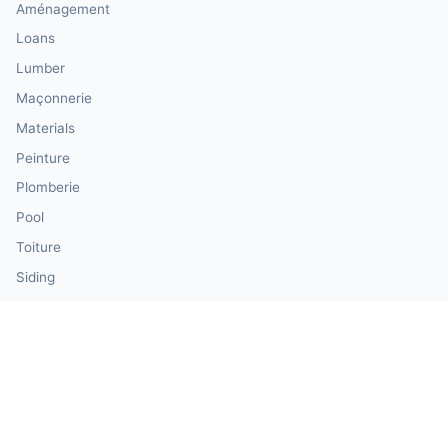
Aménagement
Loans
Lumber
Maçonnerie
Materials
Peinture
Plomberie
Pool
Toiture
Siding
Windows & Doors
Our Calculator Network
💰 CalculatorMoney — Finance & Investment
🏃 CalculatorBody — Health & Fitness