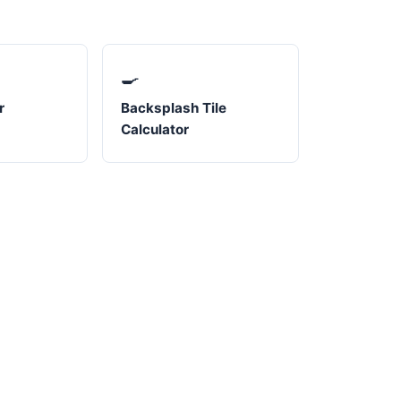
🍳
r
Backsplash Tile
Calculator